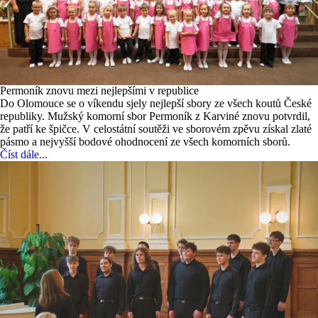
Permoník znovu mezi nejlepšími v republice
Do Olomouce se o víkendu sjely nejlepší sbory ze všech koutů České
republiky. Mužský komorní sbor Permoník z Karviné znovu potvrdil,
že patří ke špičce. V celostátní soutěži ve sborovém zpěvu získal zlaté
pásmo a nejvyšší bodové ohodnocení ze všech komorních sborů.
Číst dále...