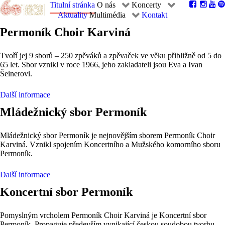
Titulní stránka
O nás
Koncerty
Aktuality
Multimédia
Kontakt
Permoník Choir Karviná
Tvoří jej 9 sborů – 250 zpěváků a zpěvaček ve věku přibližně od 5 do
65 let. Sbor vznikl v roce 1966, jeho zakladateli jsou Eva a Ivan
Šeinerovi.
Další informace
Mládežnický sbor Permoník
Mládežnický sbor Permoník je nejnovějším sborem Permoník Choir
Karviná. Vznikl spojením Koncertního a Mužského komorního sboru
Permoník.
Další informace
Koncertní sbor Permoník
Pomyslným vrcholem Permoník Choir Karviná je Koncertní sbor
Permoník. Propaguje především vynikající českou soudobou tvorbu.