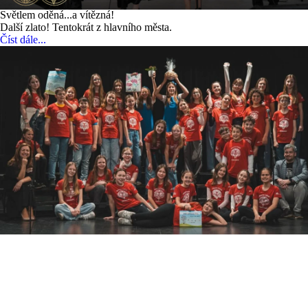
Světlem oděná...a vítězná!
Další zlato! Tentokrát z hlavního města.
Číst dále...