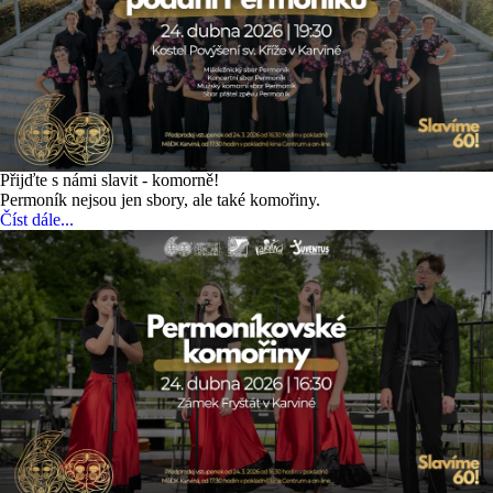
Přijďte s námi slavit - komorně!
Permoník nejsou jen sbory, ale také komořiny.
Číst dále...