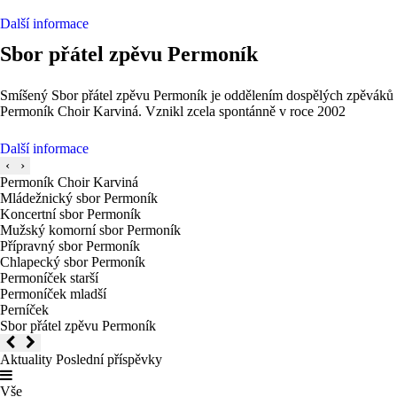
Další informace
Sbor přátel zpěvu Permoník
Smíšený Sbor přátel zpěvu Permoník je oddělením dospělých zpěváků
Permoník Choir Karviná. Vznikl zcela spontánně v roce 2002
Další informace
‹
›
Permoník Choir Karviná
Mládežnický sbor Permoník
Koncertní sbor Permoník
Mužský komorní sbor Permoník
Přípravný sbor Permoník
Chlapecký sbor Permoník
Permoníček starší
Permoníček mladší
Perníček
Sbor přátel zpěvu Permoník
Aktuality
Poslední příspěvky
Vše