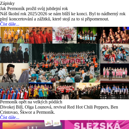
Zápisky
Jak Permoník prožil svůj jubilejní rok
Náš školní rok 2025/2026 se nám blíží ke konci. Byl to nádherný rok
plný koncertování a zážitků, které stojí za to si připomenout.
Číst dále...
Permoník opět na velkých pódiích
Divokej Bill, Olga Lounová, revival Red Hot Chili Peppers, Ben
Cristovao, Škwor a Permoník.
Číst dále...