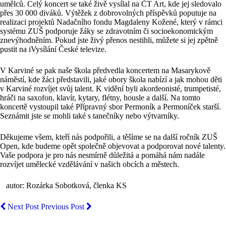
umělců. Celý koncert se také živě vysílal na ČT Art, kde jej sledovalo
přes 30 000 diváků. Výtěžek z dobrovolných příspěvků poputuje na
realizaci projektů Nadačního fondu Magdaleny Kožené, který v rámci
systému ZUŠ podporuje žáky se zdravotním či socioekonomickým
znevýhodněním. Pokud jste živý přenos nestihli, můžete si jej zpětně
pustit na iVysílání České televize.
V Karviné se pak naše škola předvedla koncertem na Masarykově
náměstí, kde žáci představili, jaké obory škola nabízí a jak mohou děti
v Karviné rozvíjet svůj talent. K vidění byli akordeonisté, trumpetisté,
hráči na saxofon, klavír, kytary, flétny, housle a další. Na tomto
koncertě vystoupil také Přípravný sbor Permoník a Permoníček starší.
Seznámit jste se mohli také s tanečníky nebo výtvarníky.
Děkujeme všem, kteří nás podpořili, a těšíme se na další ročník ZUŠ
Open, kde budeme opět společně objevovat a podporovat nové talenty.
Vaše podpora je pro nás nesmírně důležitá a pomáhá nám nadále
rozvíjet umělecké vzdělávání v našich obcích a městech.
autor: Rozárka Sobotková, členka KS
Next Post
Previous Post