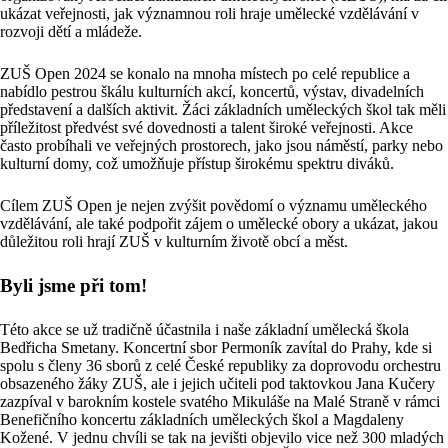
ukázat veřejnosti, jak významnou roli hraje umělecké vzdělávání v
rozvoji dětí a mládeže.
ZUŠ Open 2024 se konalo na mnoha místech po celé republice a
nabídlo pestrou škálu kulturních akcí, koncertů, výstav, divadelních
představení a dalších aktivit. Žáci základních uměleckých škol tak měli
příležitost předvést své dovednosti a talent široké veřejnosti. Akce
často probíhali ve veřejných prostorech, jako jsou náměstí, parky nebo
kulturní domy, což umožňuje přístup širokému spektru diváků.
Cílem ZUŠ Open je nejen zvýšit povědomí o významu uměleckého
vzdělávání, ale také podpořit zájem o umělecké obory a ukázat, jakou
důležitou roli hrají ZUŠ v kulturním životě obcí a měst.
Byli jsme při tom!
Této akce se už tradičně účastnila i naše základní umělecká škola
Bedřicha Smetany. Koncertní sbor Permoník zavítal do Prahy, kde si
spolu s členy 36 sborů z celé České republiky za doprovodu orchestru
obsazeného žáky ZUŠ, ale i jejich učiteli pod taktovkou Jana Kučery
zazpíval v barokním kostele svatého Mikuláše na Malé Straně v rámci
Benefičního koncertu základních uměleckých škol a Magdaleny
Kožené. V jednu chvíli se tak na jevišti objevilo vice než 300 mladých