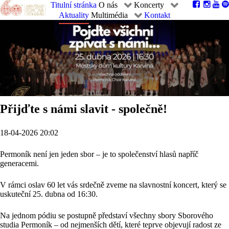
Titulní stránka
O nás
Koncerty
Aktuality
Multimédia
Kontakt
Přijďte s námi slavit - společně!
18-04-2026 20:02
Permoník není jen jeden sbor – je to společenství hlasů napříč
generacemi.
V rámci oslav 60 let vás srdečně zveme na slavnostní koncert, který se
uskuteční 25. dubna od 16:30.
Na jednom pódiu se postupně představí všechny sbory Sborového
studia Permoník – od nejmenších dětí, které teprve objevují radost ze