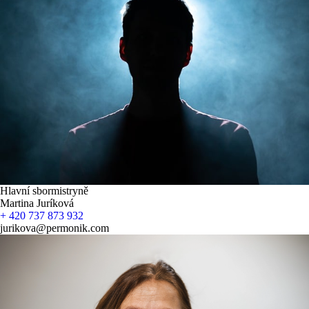
Hlavní sbormistryně
Martina Juríková
+ 420 737 873 932
jurikova@permonik.com