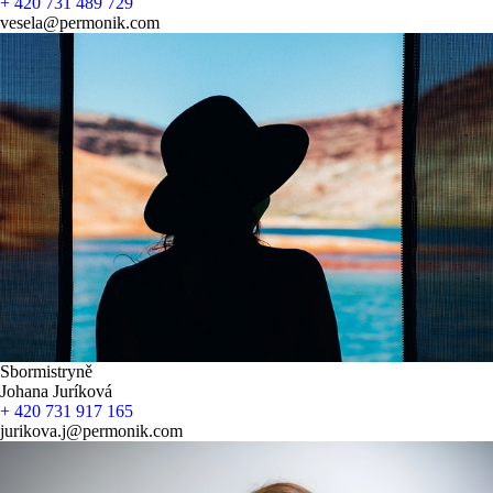
+ 420 731 489 729
vesela@permonik.com
Sbormistryně
Johana Juríková
+ 420 731 917 165
jurikova.j@permonik.com