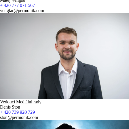
Matěj Venglář
+ 420 777 071 567
venglar@permonik.com
Vedoucí Mediální rady
Denis Ston
+ 420 739 920 729
ston@permonik.com