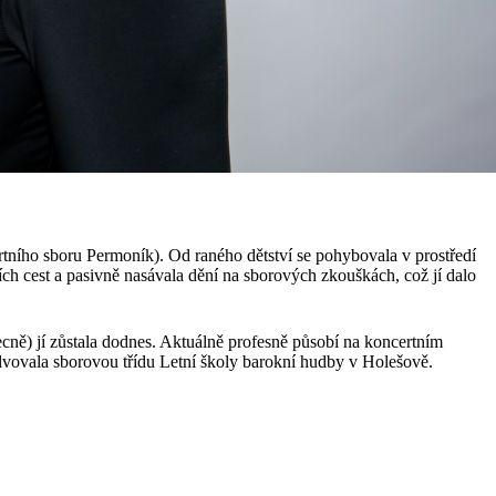
rtního sboru Permoník). Od raného dětství se pohybovala v prostředí
ch cest a pasivně nasávala dění na sborových zkouškách, což jí dalo
cně) jí zůstala dodnes. Aktuálně profesně působí na koncertním
vovala sborovou třídu Letní školy barokní hudby v Holešově.