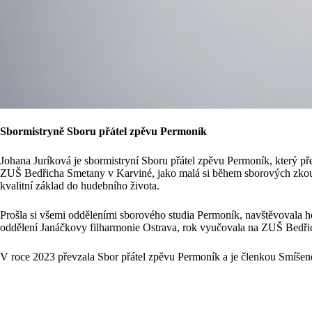
Sbormistryně Sboru přátel zpěvu Permoník
Johana Juríková je sbormistryní Sboru přátel zpěvu Permoník, který př
ZUŠ Bedřicha Smetany v Karviné, jako malá si během sborových zkoušek
kvalitní základ do hudebního života.
Prošla si všemi odděleními sborového studia Permoník, navštěvovala h
oddělení Janáčkovy filharmonie Ostrava, rok vyučovala na ZUŠ Bedřic
V roce 2023 převzala Sbor přátel zpěvu Permoník a je členkou Smíšen