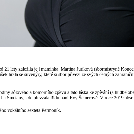
ed 21 lety založila její maminka, Martina Juríková (sbormistryně Konce
 hrála se suvenýry, které si sbor přivezl ze svých četných zahraniční
odiny sólového a komorního zpěvu a tato láska ke zpívání (a hudbě obe
ha Smetany, kde převzala třídu paní Evy Šeinerové. V roce 2019 absol
ého vokálního sexteta Permoník.