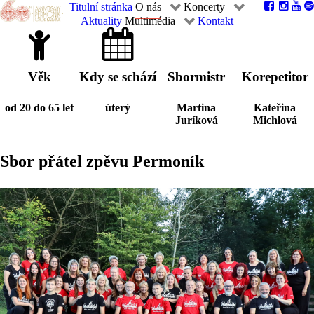
Titulní stránka
O nás
Koncerty
Aktuality
Multimédia
Kontakt
Věk
Kdy se schází
Sbormistr
Korepetitor
od 20 do 65 let
úterý
Martina
Kateřina
Juríková
Michlová
Sbor přátel zpěvu Permoník