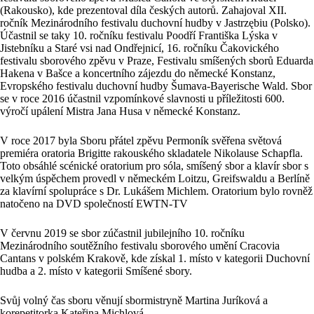
(Rakousko), kde prezentoval díla českých autorů. Zahajoval XII.
ročník Mezinárodního festivalu duchovní hudby v Jastrzębiu (Polsko).
Účastnil se taky 10. ročníku festivalu Poodří Františka Lýska v
Jistebníku a Staré vsi nad Ondřejnicí, 16. ročníku Čakovického
festivalu sborového zpěvu v Praze, Festivalu smíšených sborů Eduarda
Hakena v Bašce a koncertního zájezdu do německé Konstanz,
Evropského festivalu duchovní hudby Šumava-Bayerische Wald. Sbor
se v roce 2016 účastnil vzpomínkové slavnosti u příležitosti 600.
výročí upálení Mistra Jana Husa v německé Konstanz.
V roce 2017 byla Sboru přátel zpěvu Permoník svěřena světová
premiéra oratoria Brigitte rakouského skladatele Nikolause Schapfla.
Toto obsáhlé scénické oratorium pro sóla, smíšený sbor a klavír sbor s
velkým úspěchem provedl v německém Loitzu, Greifswaldu a Berlíně
za klavírní spolupráce s Dr. Lukášem Michlem. Oratorium bylo rovněž
natočeno na DVD společností EWTN-TV
V červnu 2019 se sbor zúčastnil jubilejního 10. ročníku
Mezinárodního soutěžního festivalu sborového umění Cracovia
Cantans v polském Krakově, kde získal 1. místo v kategorii Duchovní
hudba a 2. místo v kategorii Smíšené sbory.
Svůj volný čas sboru věnují sbormistryně Martina Juríková a
korepetitorka Kateřina Michlová.