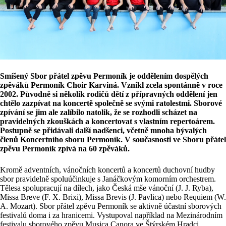
Smíšený Sbor přátel zpěvu Permoník je oddělením dospělých
zpěváků Permoník Choir Karviná. Vznikl zcela spontánně v roce
2002. Původně si několik rodičů dětí z přípravných oddělení jen
chtělo zazpívat na koncertě společně se svými ratolestmi. Sborové
zpívání se jim ale zalíbilo natolik, že se rozhodli scházet na
pravidelných zkouškách a koncertovat s vlastním repertoárem.
Postupně se přidávali další nadšenci, včetně mnoha bývalých
členů Koncertního sboru Permoník. V současnosti ve Sboru přátel
zpěvu Permoník zpívá na 60 zpěváků.
Kromě adventních, vánočních koncertů a koncertů duchovní hudby
sbor pravidelně spoluúčinkuje s Janáčkovým komorním orchestrem.
Tělesa spolupracují na dílech, jako Česká mše vánoční (J. J. Ryba),
Missa Breve (F. X. Brixi), Missa Brevis (J. Pavlica) nebo Requiem (W.
A. Mozart). Sbor přátel zpěvu Permoník se aktivně účastní sborových
festivalů doma i za hranicemi. Vystupoval například na Mezinárodním
festivalu sborového zpěvu Musica Canora ve Štýrském Hradci