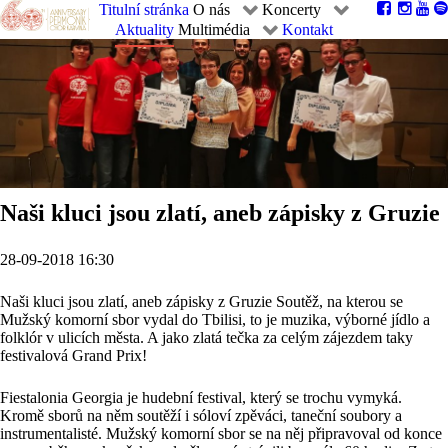
Titulní stránka
O nás
Koncerty
Aktuality
Multimédia
Kontakt
Naši kluci jsou zlatí, aneb zápisky z Gruzie
28-09-2018 16:30
Naši kluci jsou zlatí, aneb zápisky z Gruzie Soutěž, na kterou se
Mužský komorní sbor vydal do Tbilisi, to je muzika, výborné jídlo a
folklór v ulicích města. A jako zlatá tečka za celým zájezdem taky
festivalová Grand Prix!
Fiestalonia Georgia je hudební festival, který se trochu vymyká.
Kromě sborů na něm soutěží i sóloví zpěváci, taneční soubory a
instrumentalisté. Mužský komorní sbor se na něj připravoval od konce