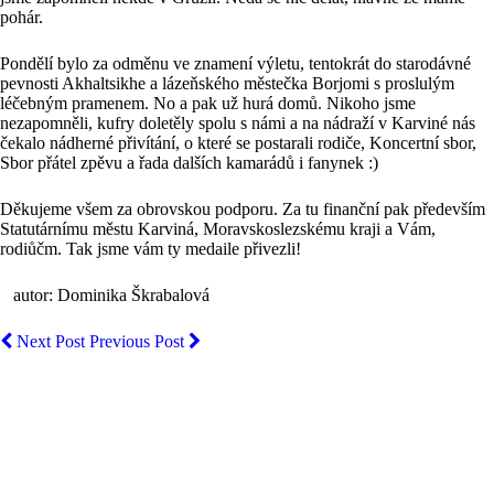
pohár.
Pondělí bylo za odměnu ve znamení výletu, tentokrát do starodávné
pevnosti Akhaltsikhe a lázeňského městečka Borjomi s proslulým
léčebným pramenem. No a pak už hurá domů. Nikoho jsme
nezapomněli, kufry doletěly spolu s námi a na nádraží v Karviné nás
čekalo nádherné přivítání, o které se postarali rodiče, Koncertní sbor,
Sbor přátel zpěvu a řada dalších kamarádů i fanynek :)
Děkujeme všem za obrovskou podporu. Za tu finanční pak především
Statutárnímu městu Karviná, Moravskoslezskému kraji a Vám,
rodiůčm. Tak jsme vám ty medaile přivezli!
autor: Dominika Škrabalová
Next Post
Previous Post