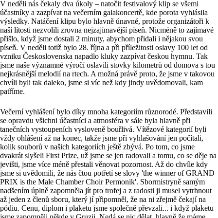
V neděli nás čekaly dva úkoly – natočit festivalový klip se všemi
účastníky a zazpívat na večerním galakoncertě, kde porota vyhlásila
výsledky. Natáčení klipu bylo hlavně únavné, protože organizátoři k
naší lítosti nezvolili zrovna nejzajímavější píseň. Nicméně to zajímavé
přišlo, když jsme dostali 2 minuty, abychom přidali i nějakou svou
píseň. V neděli totiž bylo 28. října a při příležitosti oslavy 100 let od
vzniku Československa napadlo kluky zazpívat českou hymnu. Tak
jsme naše významné výročí oslavili stovky kilometrů od domova s tou
nejkrásnější melodií na rtech. A možná právě proto, že jsme v takovou
chvíli byli tak daleko, jsme si víc než kdy jindy uvědomovali, kam
patříme.
Večerní vyhlášení bylo díky mnoha kategoriím různorodé. Představili
se opravdu všichni účastníci a atmosféra v sále byla hlavně při
tanečních vystoupeních vysloveně bouřlivá. Vítězové kategorií byli
vždy ohlášení až na konec, takže jsme při vyhlašování jen počítali,
kolik souborů v našich kategoriích ještě zbývá. Po tom, co jsme
dvakrát slyšeli First Prize, už jsme se jen radovali a tomu, co se děje na
jevišti, jsme více méně přestali věnovat pozornost. Až do chvíle kdy
jsme si uvědomili, že nás čtou potřetí se slovy 'the winner of GRAND
PRIX is the Male Chamber Choir Permonik'. Sbormistryně samým
nadšením úplně zapomněla jít pro trofej a z radosti ji musel vytrhnout
až jeden z členů sboru, který jí připomněl, že na ni zřejmě čekají na
pódiu. Cenu, diplom i plaketu jsme společně převzali... i když plaketu
jsme zapomněli někde v Gruzii. Nedá se nic dělat, hlavně že máme