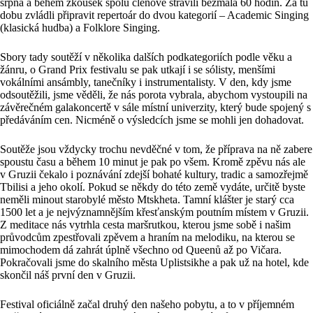
srpna a během zkoušek spolu členové strávili bezmála 60 hodin. Za tu
dobu zvládli připravit repertoár do dvou kategorií – Academic Singing
(klasická hudba) a Folklore Singing.
Sbory tady soutěží v několika dalších podkategoriích podle věku a
žánru, o Grand Prix festivalu se pak utkají i se sólisty, menšími
vokálními ansámbly, tanečníky i instrumentalisty. V den, kdy jsme
odsoutěžili, jsme věděli, že nás porota vybrala, abychom vystoupili na
závěrečném galakoncertě v sále místní univerzity, který bude spojený s
předáváním cen. Nicméně o výsledcích jsme se mohli jen dohadovat.
Soutěže jsou vždycky trochu nevděčné v tom, že příprava na ně zabere
spoustu času a během 10 minut je pak po všem. Kromě zpěvu nás ale
v Gruzii čekalo i poznávání zdejší bohaté kultury, tradic a samozřejmě
Tbilisi a jeho okolí. Pokud se někdy do této země vydáte, určitě byste
neměli minout starobylé město Mtskheta. Tamní klášter je starý cca
1500 let a je nejvýznamnějším křesťanským poutním místem v Gruzii.
Z meditace nás vytrhla cesta maršrutkou, kterou jsme sobě i našim
průvodcům zpestřovali zpěvem a hraním na melodiku, na kterou se
mimochodem dá zahrát úplně všechno od Queenů až po Vičara.
Pokračovali jsme do skalního města Uplistsikhe a pak už na hotel, kde
skončil náš první den v Gruzii.
Festival oficiálně začal druhý den našeho pobytu, a to v příjemném