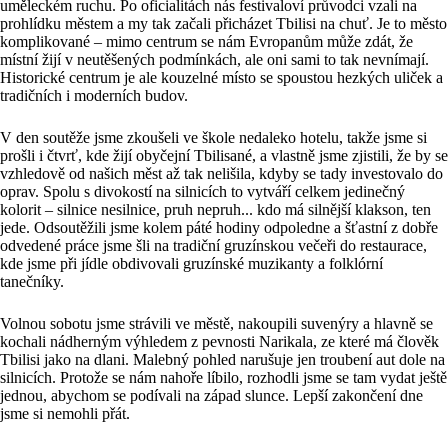
uměleckém ruchu. Po oficialitách nás festivaloví průvodci vzali na
prohlídku městem a my tak začali přicházet Tbilisi na chuť. Je to město
komplikované – mimo centrum se nám Evropanům může zdát, že
místní žijí v neutěšených podmínkách, ale oni sami to tak nevnímají.
Historické centrum je ale kouzelné místo se spoustou hezkých uliček a
tradičních i moderních budov.
V den soutěže jsme zkoušeli ve škole nedaleko hotelu, takže jsme si
prošli i čtvrť, kde žijí obyčejní Tbilisané, a vlastně jsme zjistili, že by se
vzhledově od našich měst až tak nelišila, kdyby se tady investovalo do
oprav. Spolu s divokostí na silnicích to vytváří celkem jedinečný
kolorit – silnice nesilnice, pruh nepruh... kdo má silnější klakson, ten
jede. Odsoutěžili jsme kolem páté hodiny odpoledne a šťastní z dobře
odvedené práce jsme šli na tradiční gruzínskou večeři do restaurace,
kde jsme při jídle obdivovali gruzínské muzikanty a folklórní
tanečníky.
Volnou sobotu jsme strávili ve městě, nakoupili suvenýry a hlavně se
kochali nádherným výhledem z pevnosti Narikala, ze které má člověk
Tbilisi jako na dlani. Malebný pohled narušuje jen troubení aut dole na
silnicích. Protože se nám nahoře líbilo, rozhodli jsme se tam vydat ještě
jednou, abychom se podívali na západ slunce. Lepší zakončení dne
jsme si nemohli přát.