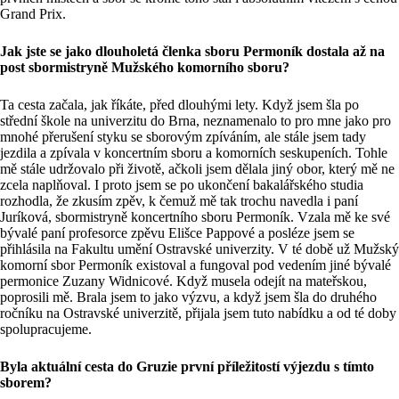
Grand Prix.
Jak jste se jako dlouholetá členka sboru Permoník dostala až na
post sbormistryně Mužského komorního sboru?
Ta cesta začala, jak říkáte, před dlouhými lety. Když jsem šla po
střední škole na univerzitu do Brna, neznamenalo to pro mne jako pro
mnohé přerušení styku se sborovým zpíváním, ale stále jsem tady
jezdila a zpívala v koncertním sboru a komorních seskupeních. Tohle
mě stále udržovalo při životě, ačkoli jsem dělala jiný obor, který mě ne
zcela naplňoval. I proto jsem se po ukončení bakalářského studia
rozhodla, že zkusím zpěv, k čemuž mě tak trochu navedla i paní
Juríková, sbormistryně koncertního sboru Permoník. Vzala mě ke své
bývalé paní profesorce zpěvu Elišce Pappové a posléze jsem se
přihlásila na Fakultu umění Ostravské univerzity. V té době už Mužský
komorní sbor Permoník existoval a fungoval pod vedením jiné bývalé
permonice Zuzany Widnicové. Když musela odejít na mateřskou,
poprosili mě. Brala jsem to jako výzvu, a když jsem šla do druhého
ročníku na Ostravské univerzitě, přijala jsem tuto nabídku a od té doby
spolupracujeme.
Byla aktuální cesta do Gruzie první příležitostí výjezdu s tímto
sborem?