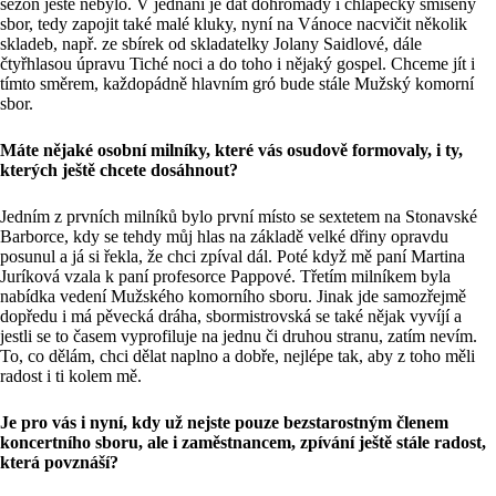
sezon ještě nebylo. V jednání je dát dohromady i chlapecký smíšený
sbor, tedy zapojit také malé kluky, nyní na Vánoce nacvičit několik
skladeb, např. ze sbírek od skladatelky Jolany Saidlové, dále
čtyřhlasou úpravu Tiché noci a do toho i nějaký gospel. Chceme jít i
tímto směrem, každopádně hlavním gró bude stále Mužský komorní
sbor.
Máte nějaké osobní milníky, které vás osudově formovaly, i ty,
kterých ještě chcete dosáhnout?
Jedním z prvních milníků bylo první místo se sextetem na Stonavské
Barborce, kdy se tehdy můj hlas na základě velké dřiny opravdu
posunul a já si řekla, že chci zpíval dál. Poté když mě paní Martina
Juríková vzala k paní profesorce Pappové. Třetím milníkem byla
nabídka vedení Mužského komorního sboru. Jinak jde samozřejmě
dopředu i má pěvecká dráha, sbormistrovská se také nějak vyvíjí a
jestli se to časem vyprofiluje na jednu či druhou stranu, zatím nevím.
To, co dělám, chci dělat naplno a dobře, nejlépe tak, aby z toho měli
radost i ti kolem mě.
Je pro vás i nyní, kdy už nejste pouze bezstarostným členem
koncertního sboru, ale i zaměstnancem, zpívání ještě stále radost,
která povznáší?