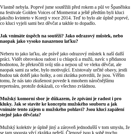
Vlastně nebyla. Poprvé jsme soutěžili před rokem a půl ve Španělsku
na festivale Golden Voices of Montserrat a ještě předtím byli kluci
jakožto kvinteto v Koreji v roce 2014. Teď to bylo ale úplně poprvé,
co kluci vyjeli sami bez děvčat a takhle to dopadlo.
Jak vnímáte úspěch na soutěži? Jako odrazový můstek, nebo
naopak jako vysoko nasazenou laťku?
Neberu to jako laťku, ale právě jako odrazový můstek k naší další
práci. Vidět obrovskou radost i u chlapců a mužů, navíc s přidanou
hodnotou, že překročili svůj stín a nejsou už ve vleku děvčat, ale
naopak sami za sebe, bylo motivující. Existovaly určité obavy, jestli
budou tak dobří jako holky, a oni zkrátka potvrdili, že jsou. Věřím
tomu, že nás tato zkušenost povede k mnohem náročnějšímu
repertoáru, protože dokázali, co všechno zvládnou.
Mužský komorní sbor je důkazem, že zpívání je radost i pro
kluky. Jak se stavíte ke konceptu mužského souboru a jak
vnímáte tento zájem u mužského pohlaví? Jsou kluci zapálení
stejně jako děvčata?
Mužský kolektiv je úplně jiný a zároveň jednodušší v tom smyslu, že
se tam spousta věcí zkrátka neřeší. Členové jsou k sobě trochu