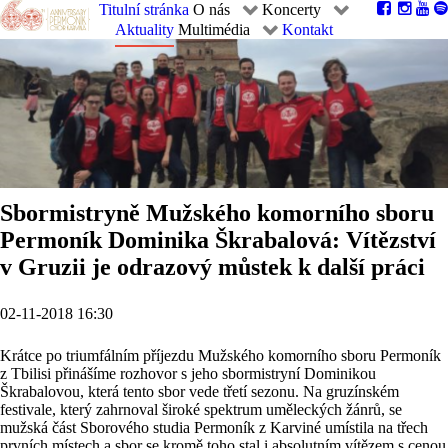
Titulní stránka
O nás
Koncerty
Aktuality
Multimédia
Kontakt
Sbormistryně Mužského komorního sboru
Permoník Dominika Škrabalová: Vítězství
v Gruzii je odrazový můstek k další práci
02-11-2018 16:30
Krátce po triumfálním příjezdu Mužského komorního sboru Permoník
z Tbilisi přinášíme rozhovor s jeho sbormistryní Dominikou
Škrabalovou, která tento sbor vede třetí sezonu. Na gruzínském
festivale, který zahrnoval široké spektrum uměleckých žánrů, se
mužská část Sborového studia Permoník z Karviné umístila na třech
prvních místech a sbor se kromě toho stal i absolutním vítězem s cenou