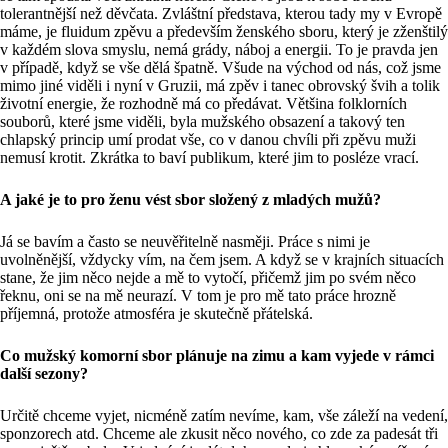
tolerantnější než děvčata. Zvláštní představa, kterou tady my v Evropě
máme, je fluidum zpěvu a především ženského sboru, který je zženštilý
v každém slova smyslu, nemá grády, náboj a energii. To je pravda jen
v případě, když se vše dělá špatně. Všude na východ od nás, což jsme
mimo jiné viděli i nyní v Gruzii, má zpěv i tanec obrovský švih a tolik
životní energie, že rozhodně má co předávat. Většina folklorních
souborů, které jsme viděli, byla mužského obsazení a takový ten
chlapský princip umí prodat vše, co v danou chvíli při zpěvu muži
nemusí krotit. Zkrátka to baví publikum, které jim to posléze vrací.
A jaké je to pro ženu vést sbor složený z mladých mužů?
Já se bavím a často se neuvěřitelně nasměji. Práce s nimi je
uvolněnější, vždycky vím, na čem jsem. A když se v krajních situacích
stane, že jim něco nejde a mě to vytočí, přičemž jim po svém něco
řeknu, oni se na mě neurazí. V tom je pro mě tato práce hrozně
příjemná, protože atmosféra je skutečně přátelská.
Co mužský komorní sbor plánuje na zimu a kam vyjede v rámci
další sezony?
Určitě chceme vyjet, nicméně zatím nevíme, kam, vše záleží na vedení,
sponzorech atd. Chceme ale zkusit něco nového, co zde za padesát tři